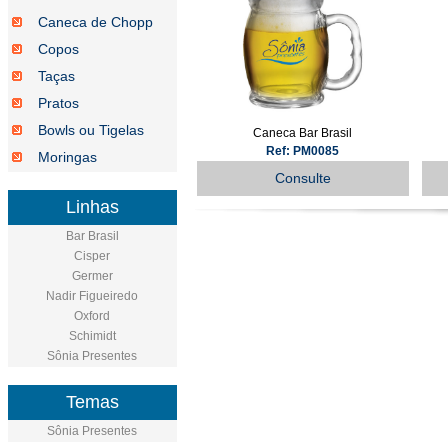
Caneca de Chopp
Copos
Taças
Pratos
Bowls ou Tigelas
Caneca Bar Brasil
Ref: PM0085
Moringas
Consulte
Linhas
Bar Brasil
Cisper
Germer
Nadir Figueiredo
Oxford
Schimidt
Sônia Presentes
Temas
Sônia Presentes