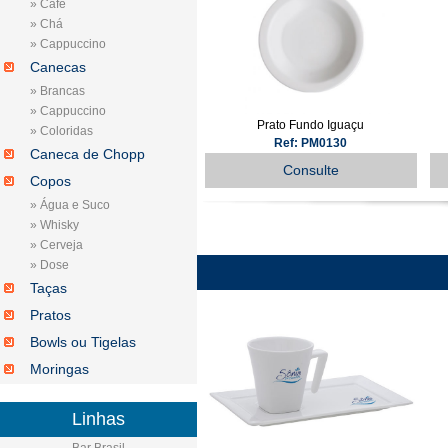
» Café
» Chá
» Cappuccino
Canecas
» Brancas
» Cappuccino
Prato Fundo Iguaçu
» Coloridas
Ref: PM0130
Caneca de Chopp
Consulte
Copos
» Água e Suco
» Whisky
» Cerveja
» Dose
Taças
Pratos
Bowls ou Tigelas
Moringas
Linhas